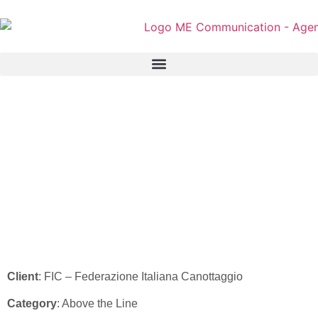
FIC – ADV “Anno FIC
2025” – Gazzetta
dello sport
Client
: FIC – Federazione Italiana Canottaggio
Category
: Above the Line