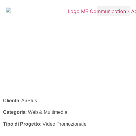
AirPlus – Video
Promozionale
“A.I.D.A. Virtual Cards”
Cliente
: AirPlus
Categoria
: Web & Multimedia
Tipo di Progetto
: Video Promozionale