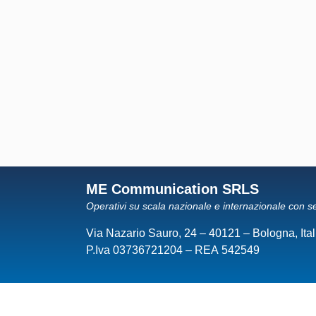
ME Communication SRLS
Operativi su scala nazionale e internazionale con s
Via Nazario Sauro, 24 – 40121 – Bologna, Ital
P.Iva 03736721204 – REA 542549