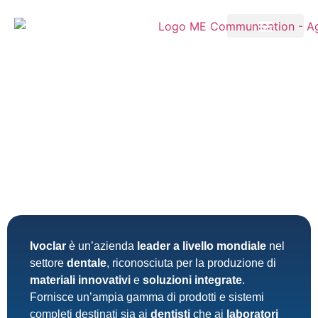
Ivoclar
è un’azienda
leader a livello mondiale
nel
settore
dentale
, riconosciuta per la produzione di
materiali innovativi
e
soluzioni integrate
.
Fornisce un’ampia gamma di prodotti e sistemi
completi destinati sia ai
dentisti
che ai
laboratori