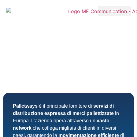
Palletways
è il principale fornitore di
servizi di
distribuzione espressa di merci pallettizzate
in
Europa. L’azienda opera attraverso un
vasto
network
che collega migliaia di clienti in diversi
paesi, garantendo la
movimentazione efficiente
di