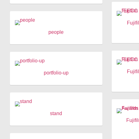
Fujif
people
Fujif
portfolio-up
stand
Fujif