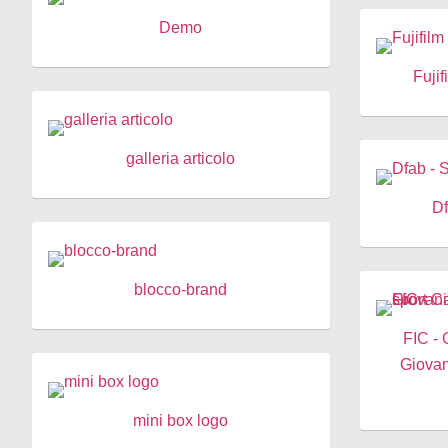
Demo
Fuji
galleria articolo
Df
blocco-brand
FIC -
Giovan
mini box logo