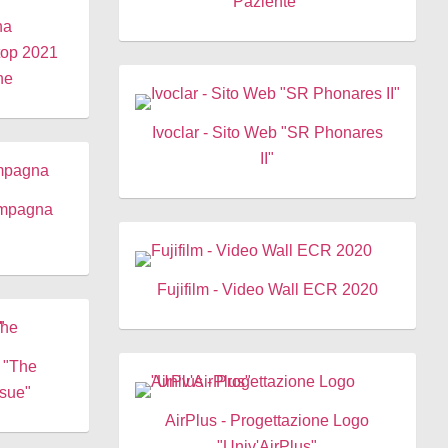
Paziente"
na
Stop 2021
he
Ivoclar - Sito Web "SR Phonares
II"
Campagna
Fujifilm - Video Wall ECR 2020
W "The
sue"
AirPlus - Progettazione Logo
"Univ'AirPlus"