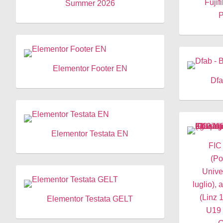
Fujif
Summer 2026
P
Elementor Footer EN
Dfa
Elementor Testata EN
FIC - ADV "Mondiali U2
(Po
Unive
luglio),
(Linz 
Elementor Testata GELT
U19 