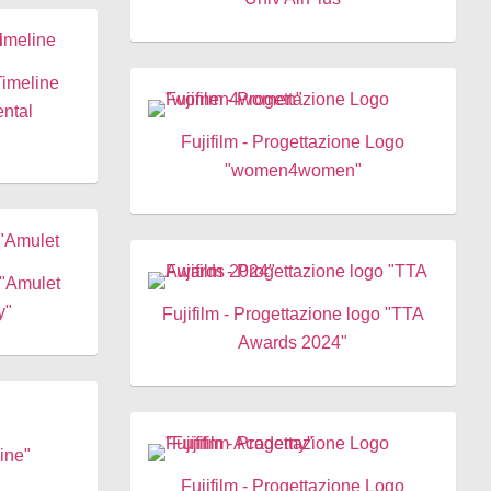
Timeline
ental
Fujifilm - Progettazione Logo
"women4women"
 "Amulet
y"
Fujifilm - Progettazione logo "TTA
Awards 2024"
line"
Fujifilm - Progettazione Logo