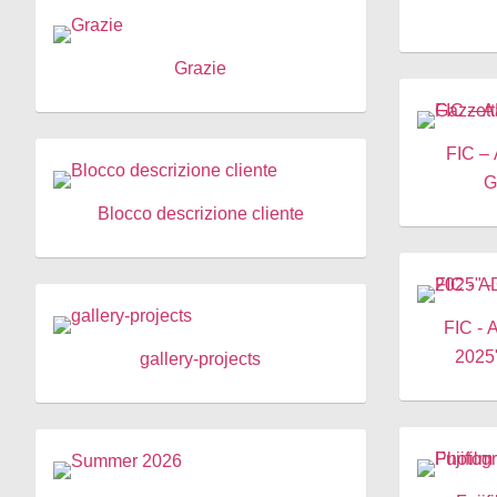
Grazie
FIC –
G
Blocco descrizione cliente
FIC - ADV "Mondiali Shanghai
2025"
gallery-projects