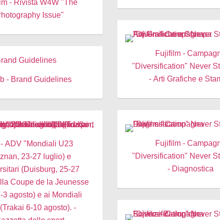
ilm - Rivista W4W "The
hotography Issue"
Fujifilm - Campag
"Diversification" Never 
- Arti Grafiche e St
b - Brand Guidelines
Fujifilm - Campag
3
"Diversification" Never 
znan, 23-27 luglio) e
- Diagnostica
rsitari (Duisburg, 25-27
 alla Coupe de la Jeunesse
1-3 agosto) e ai Mondiali
(Trakai 6-10 agosto). -